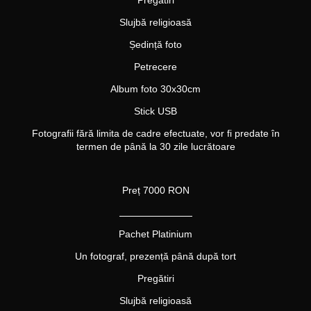
Pregătiri
Slujbă religioasă
Ședință foto
Petrecere
Album foto 30x30cm
Stick USB
Fotografii fără limita
de cadre efectuate
, vor fi predate în
termen de până la 30 zile
lucrătoare
Preț 7000 RON
_______________
Pachet Platinium
Un fotograf,
prezență
p
â
n
ă
dup
ă tort
Pregătiri
Slujbă religioasă