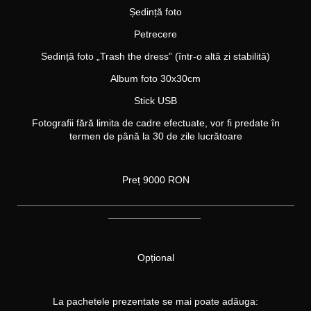
Ședință foto
Petrecere
Sedință foto „Trash the dress” (într-o altă zi stabilită)
Album foto 30x30cm
Stick USB
Fotografii fără limita
de cadre efectuate
, vor fi predate în
termen de până la 30 de zile lucrătoare
Preț 9000 RON
_________________________________________________________
___________________
Opțional
La pachetele prezentate se mai poate adăuga: