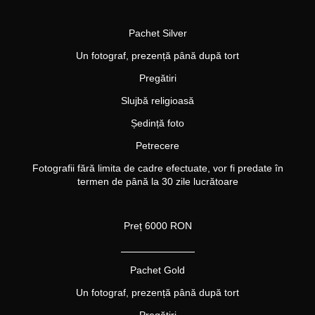
Pachet Silver
Un fotograf,
prezență
p
â
n
ă
dup
ă
tort
Pregătiri
Slujbă religioasă
Ședință foto
Petrecere
Fotografii fără limita
de cadre efectuate
, vor fi predate în
termen de până la 30 zile
lucrătoare
Preț 6000 RON
_______________
Pachet Gold
Un fotograf,
prezență
p
â
n
ă
dup
ă tort